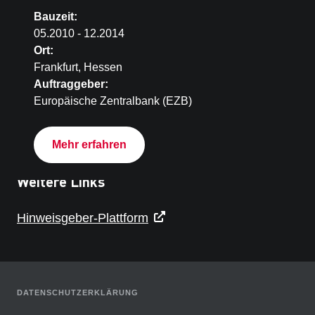
D-45141 Essen
Bauzeit:
05.2010 - 12.2014
Fax: +49 201 2943-120
Ort:
Frankfurt, Hessen
Auftraggeber:
+49 201 2943-0
Europäische Zentralbank (EZB)
essen@torkret.de
Mehr erfahren
Weitere Links
Hinweisgeber-Plattform
DATENSCHUTZERKLÄRUNG